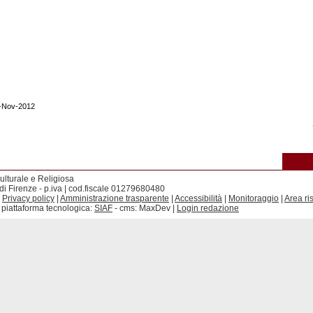
0-Nov-2012
ulturale e Religiosa
di Firenze - p.iva | cod.fiscale 01279680480
|
Privacy policy
|
Amministrazione trasparente
|
Accessibilità
|
Monitoraggio
|
Area ri
 piattaforma tecnologica:
SIAF
- cms: MaxDev |
Login redazione