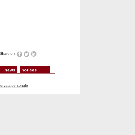
Share on
news
notices
servata personale