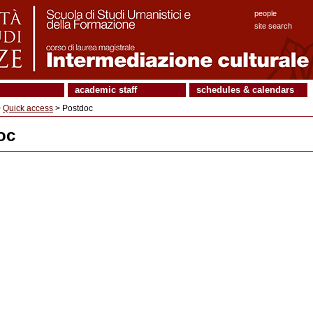
people
site search
academic staff
schedules & calendars
>
Quick access
> Postdoc
oc